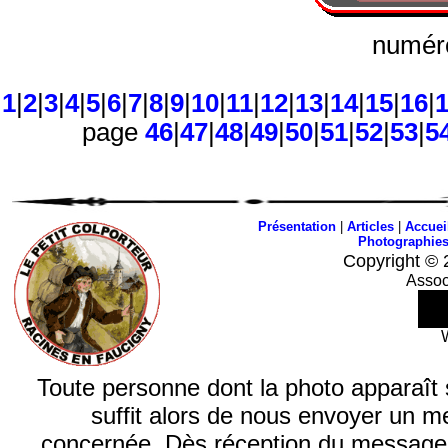
numéro
1
|
2
|
3
|
4
|
5
|
6
|
7
|
8
|
9
|
10
|
11
|
12
|
13
|
14
|
15
|
16
|
page
46
|
47
|
48
|
49
|
50
|
51
|
52
|
53
|
5
Présentation
|
Articles
|
Accuei
Photographie
Copyright © 
Assoc
Toute personne dont la photo apparaît sur
suffit alors de nous envoyer un m
concernée. Dès réception du message, n