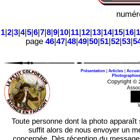
numéro
1
|
2
|
3
|
4
|
5
|
6
|
7
|
8
|
9
|
10
|
11
|
12
|
13
|
14
|
15
|
16
|
page
46
|
47
|
48
|
49
|
50
|
51
|
52
|
53
|
5
Présentation
|
Articles
|
Accuei
Photographie
Copyright © 
Assoc
Toute personne dont la photo apparaît sur
suffit alors de nous envoyer un m
concernée. Dès réception du message, n