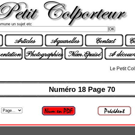
mune un sujet etc
Articles
Aquarelles
Contact
Co
entation
Photographies
Num.Epuisé
A découvr
Le Petit Colporte
Numéro 18 Page 70