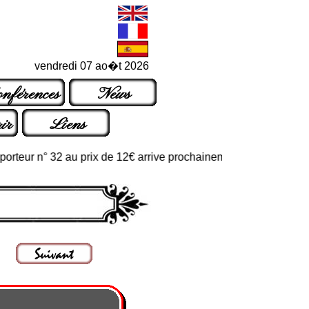
vendredi 07 ao�t 2026
nférences
News
ir
Liens
ur n° 32 au prix de 12€ arrive prochainement dans les points de v