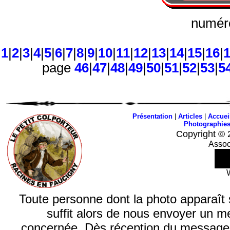
numéro
1
|
2
|
3
|
4
|
5
|
6
|
7
|
8
|
9
|
10
|
11
|
12
|
13
|
14
|
15
|
16
|
page
46
|
47
|
48
|
49
|
50
|
51
|
52
|
53
|
5
Présentation
|
Articles
|
Accuei
Photographie
Copyright © 
Assoc
Toute personne dont la photo apparaît sur
suffit alors de nous envoyer un m
concernée. Dès réception du message, n