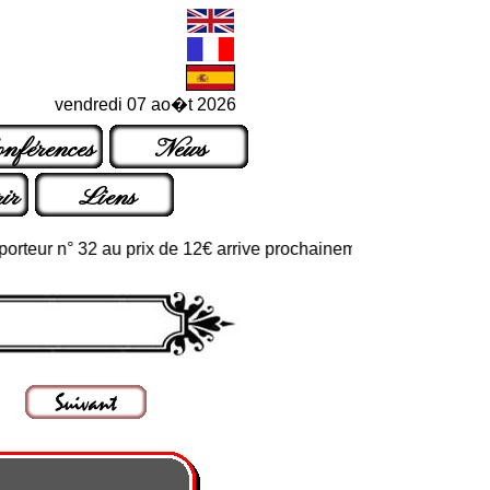
vendredi 07 ao�t 2026
nférences
News
ir
Liens
ur n° 32 au prix de 12€ arrive prochainement dans les points de v