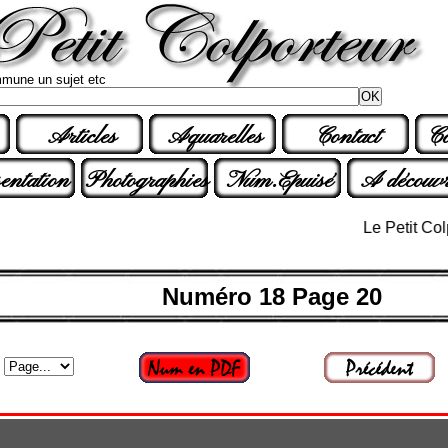
mune un sujet etc
Articles
Aquarelles
Contact
Co
entation
Photographies
Num.Epuisé
A découvr
Le Petit Colporte
Numéro 18 Page 20