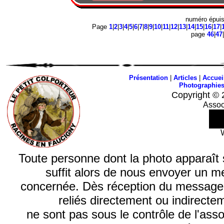
numéro épui
Page
1
|
2
|
3
|
4
|
5
|
6
|
7
|
8
|
9
|
10
|
11
|
12
|
13
|
14
|
15
|
16
|
17
|
page
46
|
47
|
Présentation
|
Articles
|
Accuei
Photographie
Copyright © 
Assoc
Toute personne dont la photo apparaît sur
suffit alors de nous envoyer un m
concernée. Dès réception du message, n
reliés directement ou indirecte
ne sont pas sous le contrôle de l'ass