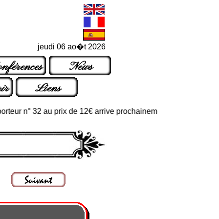
jeudi 06 ao�t 2026
nférences
News
ir
Liens
r n° 32 au prix de 12€ arrive prochainement dans les points de ve