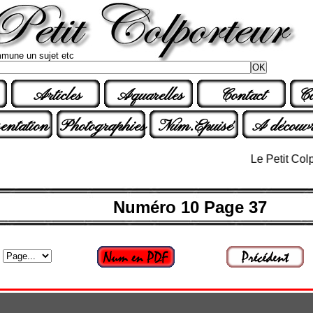
mune un sujet etc
Articles
Aquarelles
Contact
Co
entation
Photographies
Num.Epuisé
A découvr
Le Petit Colporteu
Numéro 10 Page 37