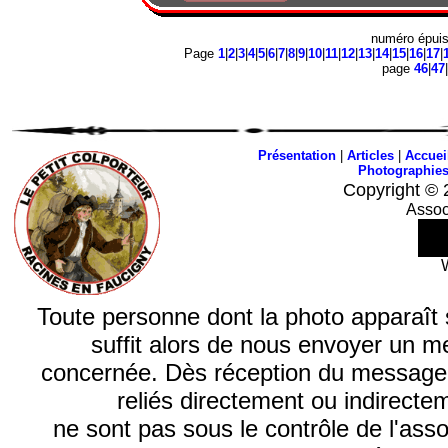
numéro épui
Page
1
|
2
|
3
|
4
|
5
|
6
|
7
|
8
|
9
|
10
|
11
|
12
|
13
|
14
|
15
|
16
|
17
|
page
46
|
47
|
Présentation
|
Articles
|
Accuei
Photographie
Copyright © 
Assoc
Toute personne dont la photo apparaît sur
suffit alors de nous envoyer un m
concernée. Dès réception du message, n
reliés directement ou indirecte
ne sont pas sous le contrôle de l'ass