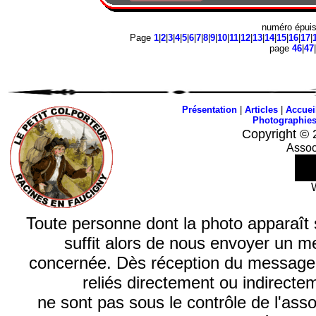
numéro épui
Page
1
|
2
|
3
|
4
|
5
|
6
|
7
|
8
|
9
|
10
|
11
|
12
|
13
|
14
|
15
|
16
|
17
|
page
46
|
47
|
Présentation
|
Articles
|
Accuei
Photographie
Copyright © 
Assoc
Toute personne dont la photo apparaît sur
suffit alors de nous envoyer un m
concernée. Dès réception du message, n
reliés directement ou indirecte
ne sont pas sous le contrôle de l'ass