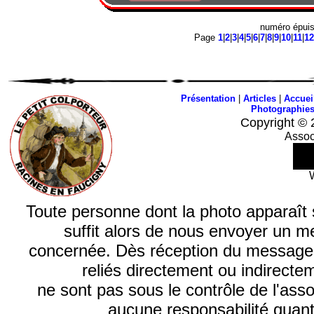
numéro épui
Page
1
|
2
|
3
|
4
|
5
|
6
|
7
|
8
|
9
|
10
|
11
|
12
Présentation
|
Articles
|
Accuei
Photographie
Copyright © 
Assoc
Toute personne dont la photo apparaît sur
suffit alors de nous envoyer un m
concernée. Dès réception du message, n
reliés directement ou indirecte
ne sont pas sous le contrôle de l'ass
aucune responsabilité quant