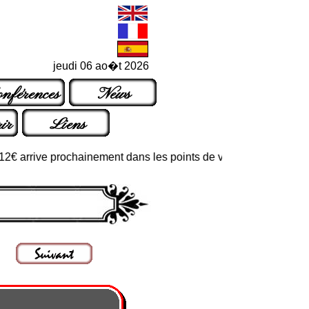
jeudi 06 ao�t 2026
nférences
News
ir
Liens
 arrive prochainement dans les points de vente habituels ou par c