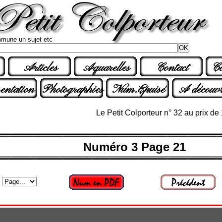
mune un sujet etc
Articles
Aquarelles
Contact
Co
entation
Photographies
Num.Epuisé
A découvr
Le Petit Colporteur n° 32 au prix de 12€
Numéro 3 Page 21