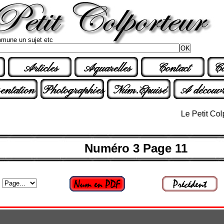
mune un sujet etc
Articles
Aquarelles
Contact
Co
entation
Photographies
Num.Epuisé
A découvr
Le Petit Colporteu
Numéro 3 Page 11