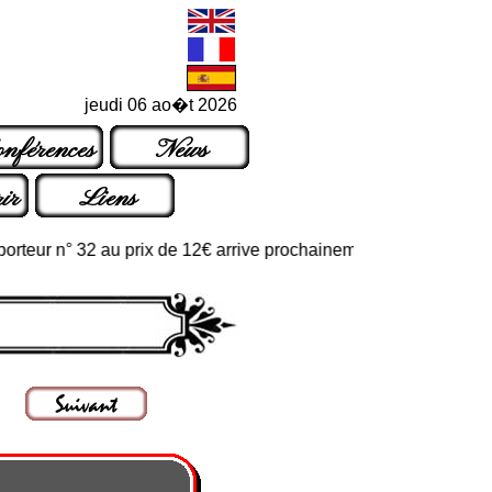
jeudi 06 ao�t 2026
nférences
News
ir
Liens
r n° 32 au prix de 12€ arrive prochainement dans les points de ve