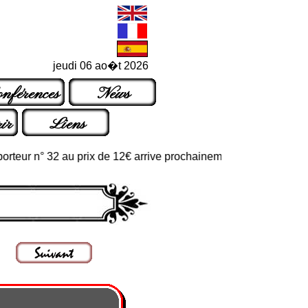
jeudi 06 ao�t 2026
nférences
News
ir
Liens
r n° 32 au prix de 12€ arrive prochainement dans les points de ve