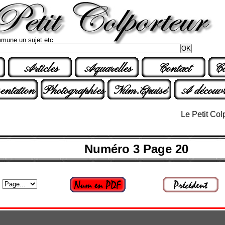
mune un sujet etc
Articles
Aquarelles
Contact
Co
entation
Photographies
Num.Epuisé
A découvr
Le Petit Colporteu
Numéro 3 Page 20