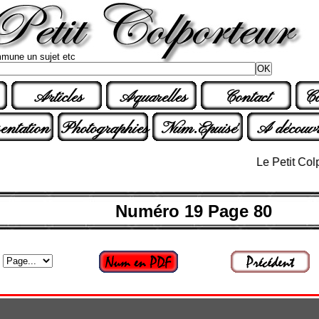
mune un sujet etc
Articles
Aquarelles
Contact
Co
entation
Photographies
Num.Epuisé
A découvr
Le Petit Colporteu
Numéro 19 Page 80