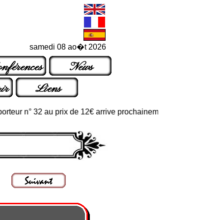
samedi 08 ao�t 2026
nférences
News
ir
Liens
r n° 32 au prix de 12€ arrive prochainement dans les points de ve