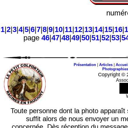
numéro
1
|
2
|
3
|
4
|
5
|
6
|
7
|
8
|
9
|
10
|
11
|
12
|
13
|
14
|
15
|
16
|
page
46
|
47
|
48
|
49
|
50
|
51
|
52
|
53
|
5
Présentation
|
Articles
|
Accuei
Photographie
Copyright © 
Assoc
Toute personne dont la photo apparaît sur
suffit alors de nous envoyer un m
concernée. Dès réception du message, n