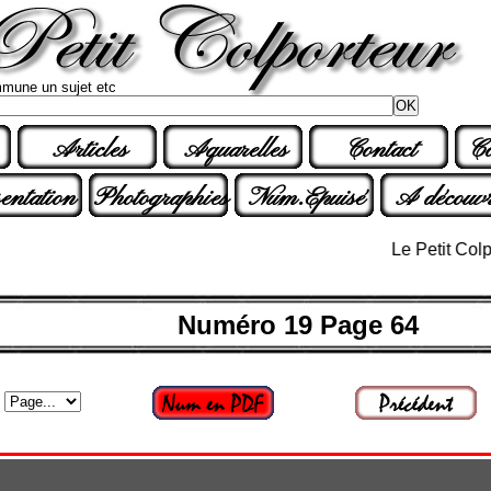
mune un sujet etc
Articles
Aquarelles
Contact
Co
entation
Photographies
Num.Epuisé
A découvr
Le Petit Colporteu
Numéro 19 Page 64