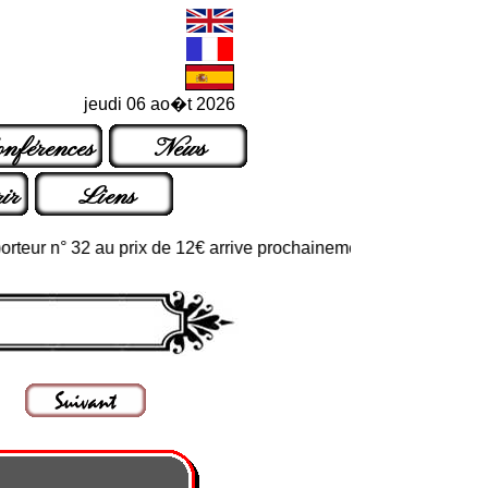
jeudi 06 ao�t 2026
nférences
News
ir
Liens
r n° 32 au prix de 12€ arrive prochainement dans les points de ve