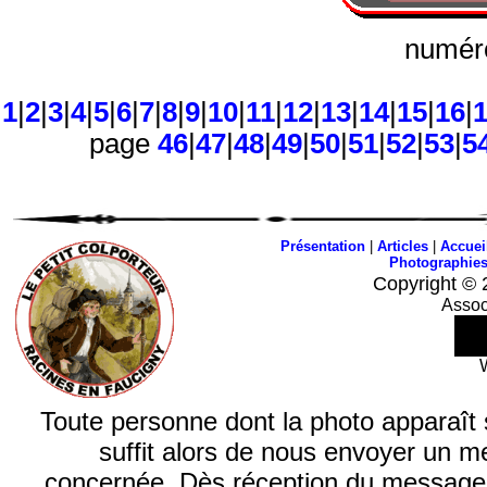
numéro
1
|
2
|
3
|
4
|
5
|
6
|
7
|
8
|
9
|
10
|
11
|
12
|
13
|
14
|
15
|
16
|
page
46
|
47
|
48
|
49
|
50
|
51
|
52
|
53
|
5
Présentation
|
Articles
|
Accuei
Photographie
Copyright © 
Assoc
Toute personne dont la photo apparaît sur
suffit alors de nous envoyer un m
concernée. Dès réception du message, n