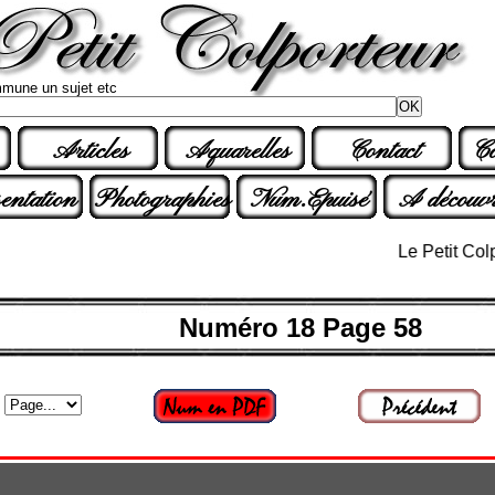
mune un sujet etc
Articles
Aquarelles
Contact
Co
entation
Photographies
Num.Epuisé
A découvr
Le Petit Colporteu
Numéro 18 Page 58