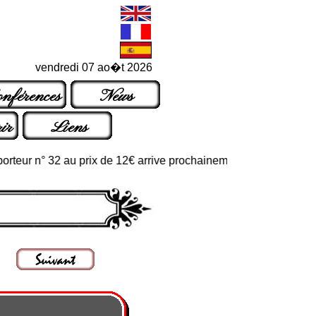
vendredi 07 ao�t 2026
nférences
News
ir
Liens
r n° 32 au prix de 12€ arrive prochainement dans les points de ve