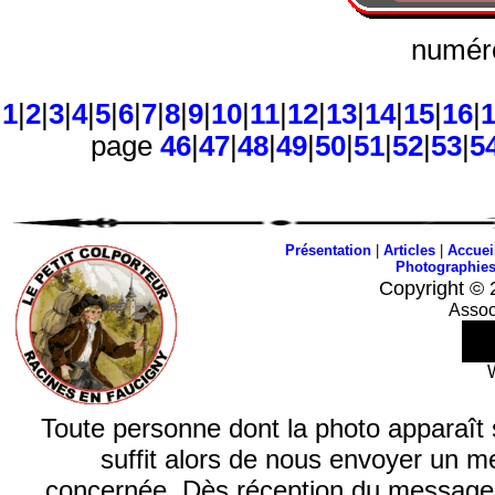
numéro
1
|
2
|
3
|
4
|
5
|
6
|
7
|
8
|
9
|
10
|
11
|
12
|
13
|
14
|
15
|
16
|
page
46
|
47
|
48
|
49
|
50
|
51
|
52
|
53
|
5
Présentation
|
Articles
|
Accuei
Photographie
Copyright © 
Assoc
Toute personne dont la photo apparaît sur
suffit alors de nous envoyer un m
concernée. Dès réception du message, n