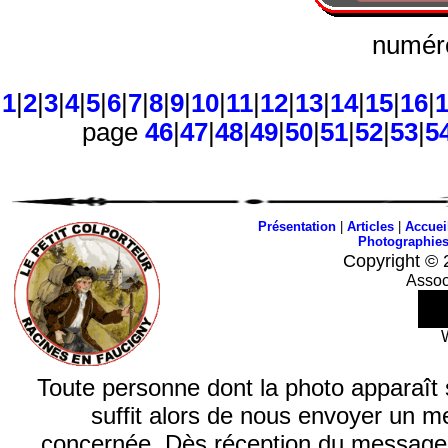
numéro
1
|
2
|
3
|
4
|
5
|
6
|
7
|
8
|
9
|
10
|
11
|
12
|
13
|
14
|
15
|
16
|
page
46
|
47
|
48
|
49
|
50
|
51
|
52
|
53
|
5
Présentation
|
Articles
|
Accuei
Photographie
Copyright © 
Assoc
Toute personne dont la photo apparaît sur
suffit alors de nous envoyer un m
concernée. Dès réception du message, n