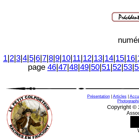
numér
1
|
2
|
3
|
4
|
5
|
6
|
7
|
8
|
9
|
10
|
11
|
12
|
13
|
14
|
15
|
16
|
page
46
|
47
|
48
|
49
|
50
|
51
|
52
|
53
|
5
Présentation
|
Articles
|
Accu
Photograph
Copyright © 
Assoc