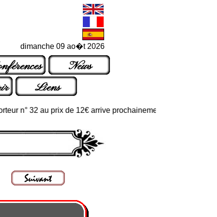
dimanche 09 ao�t 2026
nférences
News
ir
Liens
 n° 32 au prix de 12€ arrive prochainement dans les points de ven