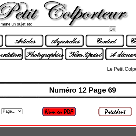
mune un sujet etc
Articles
Aquarelles
Contact
Co
entation
Photographies
Num.Epuisé
A découvr
Le Petit Colporteur
Numéro 12 Page 69