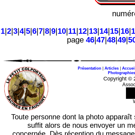
numéro
1
|
2
|
3
|
4
|
5
|
6
|
7
|
8
|
9
|
10
|
11
|
12
|
13
|
14
|
15
|
16
|
page
46
|
47
|
48
|
49
|
5
Présentation
|
Articles
|
Accuei
Photographie
Copyright © 
Assoc
Toute personne dont la photo apparaît sur
suffit alors de nous envoyer un m
concernée. Dès réception du message, n