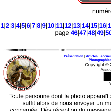
numéro
1
|
2
|
3
|
4
|
5
|
6
|
7
|
8
|
9
|
10
|
11
|
12
|
13
|
14
|
15
|
16
|
page
46
|
47
|
48
|
49
|
5
Présentation
|
Articles
|
Accuei
Photographie
Copyright © 
Assoc
Toute personne dont la photo apparaît sur
suffit alors de nous envoyer un m
concernée. Dès réception du message, n