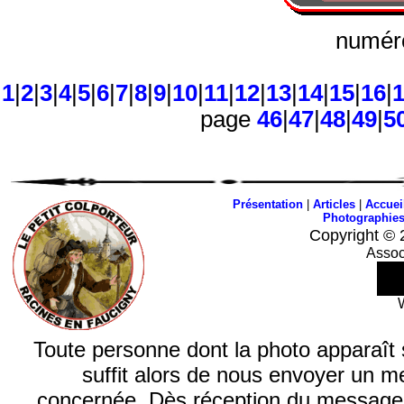
numéro
1
|
2
|
3
|
4
|
5
|
6
|
7
|
8
|
9
|
10
|
11
|
12
|
13
|
14
|
15
|
16
|
page
46
|
47
|
48
|
49
|
5
Présentation
|
Articles
|
Accuei
Photographie
Copyright © 
Assoc
Toute personne dont la photo apparaît sur
suffit alors de nous envoyer un m
concernée. Dès réception du message, n