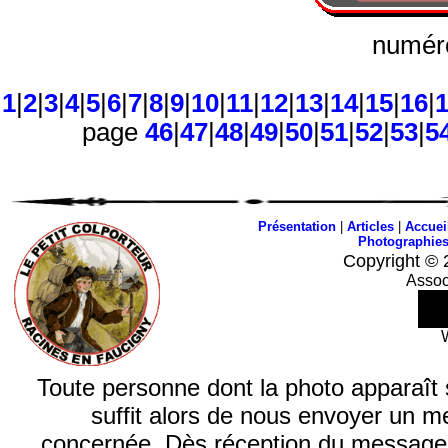
numéro
1
|
2
|
3
|
4
|
5
|
6
|
7
|
8
|
9
|
10
|
11
|
12
|
13
|
14
|
15
|
16
|
page
46
|
47
|
48
|
49
|
50
|
51
|
52
|
53
|
5
Présentation
|
Articles
|
Accuei
Photographie
Copyright © 
Assoc
Toute personne dont la photo apparaît sur
suffit alors de nous envoyer un m
concernée. Dès réception du message, n