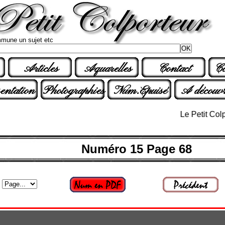
mune un sujet etc
Articles
Aquarelles
Contact
Co
entation
Photographies
Num.Epuisé
A découvr
Le Petit Colporteu
Numéro 15 Page 68