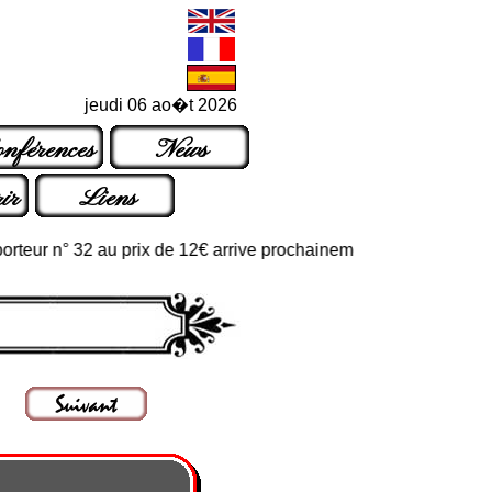
jeudi 06 ao�t 2026
nférences
News
ir
Liens
r n° 32 au prix de 12€ arrive prochainement dans les points de ve