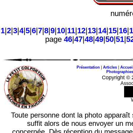
numéro
1
|
2
|
3
|
4
|
5
|
6
|
7
|
8
|
9
|
10
|
11
|
12
|
13
|
14
|
15
|
16
|
page
46
|
47
|
48
|
49
|
50
|
51
|
5
Présentation
|
Articles
|
Accuei
Photographie
Copyright © 
Assoc
Toute personne dont la photo apparaît sur
suffit alors de nous envoyer un m
concernée. Dès réception du message, n