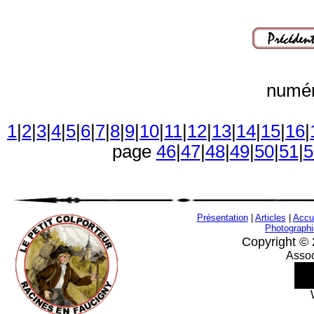
numér
1
|
2
|
3
|
4
|
5
|
6
|
7
|
8
|
9
|
10
|
11
|
12
|
13
|
14
|
15
|
16
|
page
46
|
47
|
48
|
49
|
50
|
51
|
5
Présentation
|
Articles
|
Accu
Photograph
Copyright © 
Assoc