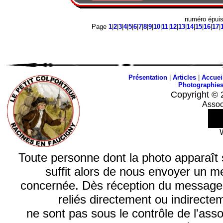
numéro épui
Page
1
|
2
|
3
|
4
|
5
|
6
|
7
|
8
|
9
|
10
|
11
|
12
|
13
|
14
|
15
|
16
|
17
|
Présentation
|
Articles
|
Accuei
Photographie
Copyright © 
Assoc
Toute personne dont la photo apparaît sur
suffit alors de nous envoyer un m
concernée. Dès réception du message, n
reliés directement ou indirecte
ne sont pas sous le contrôle de l'ass