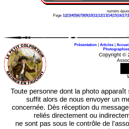
numéro épui
Page
1
|
2
|
3
|
4
|
5
|
6
|
7
|
8
|
9
|
10
|
11
|
12
|
13
|
14
|
15
|
16
|
17
|
Présentation
|
Articles
|
Accuei
Photographie
Copyright © 
Assoc
Toute personne dont la photo apparaît sur
suffit alors de nous envoyer un m
concernée. Dès réception du message, n
reliés directement ou indirecte
ne sont pas sous le contrôle de l'ass