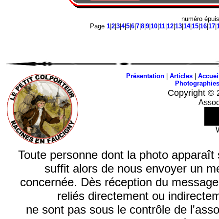
numéro épui
Page
1
|
2
|
3
|
4
|
5
|
6
|
7
|
8
|
9
|
10
|
11
|
12
|
13
|
14
|
15
|
16
|
17
|
Présentation
|
Articles
|
Accuei
Photographie
Copyright © 
Assoc
Toute personne dont la photo apparaît sur
suffit alors de nous envoyer un m
concernée. Dès réception du message, n
reliés directement ou indirecte
ne sont pas sous le contrôle de l'ass