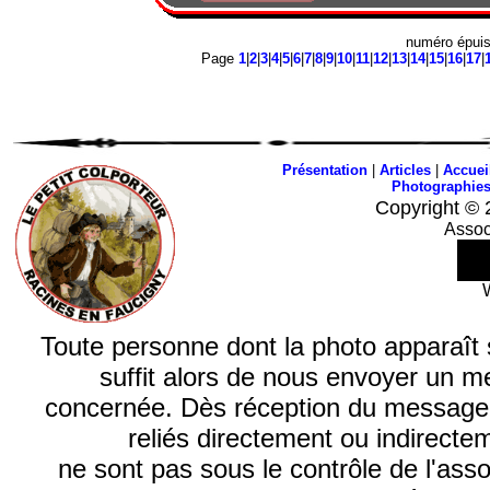
numéro épui
Page
1
|
2
|
3
|
4
|
5
|
6
|
7
|
8
|
9
|
10
|
11
|
12
|
13
|
14
|
15
|
16
|
17
|
Présentation
|
Articles
|
Accuei
Photographie
Copyright © 
Assoc
Toute personne dont la photo apparaît sur
suffit alors de nous envoyer un m
concernée. Dès réception du message, n
reliés directement ou indirecte
ne sont pas sous le contrôle de l'ass