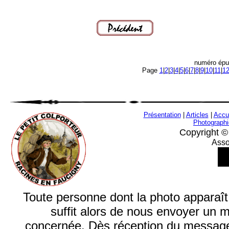
numéro épu
Page
1
|
2
|
3
|
4
|
5
|
6
|
7
|
8
|
9
|
10
|
11
|
1
Présentation
|
Articles
|
Accu
Photograph
Copyright ©
Asso
Toute personne dont la photo apparaît su
suffit alors de nous envoyer un 
concernée. Dès réception du message, 