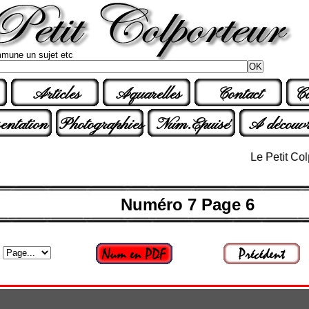
mune un sujet etc
Articles
Aquarelles
Contact
Co
entation
Photographies
Num.Epuisé
A découvr
Le Petit Colporte
Numéro 7 Page 6