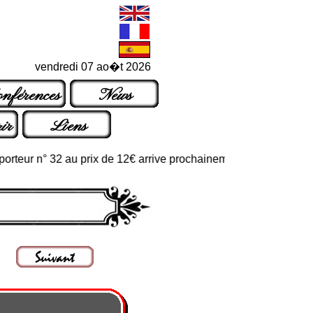
vendredi 07 ao�t 2026
nférences
News
ir
Liens
ur n° 32 au prix de 12€ arrive prochainement dans les points de v