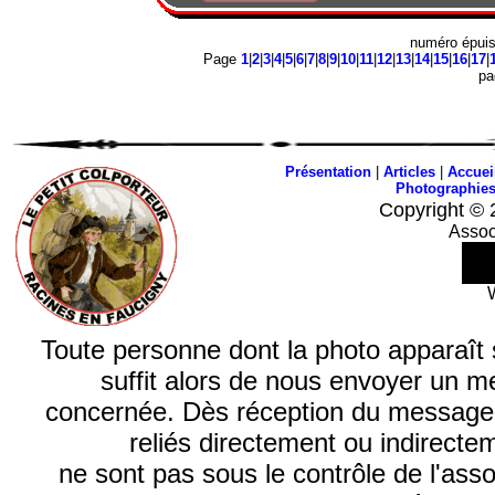
numéro épui
Page
1
|
2
|
3
|
4
|
5
|
6
|
7
|
8
|
9
|
10
|
11
|
12
|
13
|
14
|
15
|
16
|
17
|
p
Présentation
|
Articles
|
Accuei
Photographie
Copyright © 
Assoc
Toute personne dont la photo apparaît sur
suffit alors de nous envoyer un m
concernée. Dès réception du message, n
reliés directement ou indirecte
ne sont pas sous le contrôle de l'ass