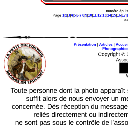
numéro épui
Page
1
|
2
|
3
|
4
|
5
|
6
|
7
|
8
|
9
|
10
|
11
|
12
|
13
|
14
|
15
|
16
|
17
|
p
Présentation
|
Articles
|
Accuei
Photographie
Copyright © 
Assoc
Toute personne dont la photo apparaît sur
suffit alors de nous envoyer un m
concernée. Dès réception du message, n
reliés directement ou indirecte
ne sont pas sous le contrôle de l'ass