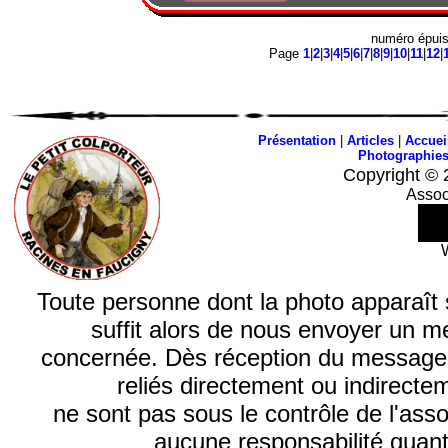
numéro épui
Page
1
|
2
|
3
|
4
|
5
|
6
|
7
|
8
|
9
|
10
|
11
|
12
|
Présentation
|
Articles
|
Accuei
Photographie
Copyright © 
Assoc
Toute personne dont la photo apparaît sur
suffit alors de nous envoyer un m
concernée. Dès réception du message, n
reliés directement ou indirecte
ne sont pas sous le contrôle de l'ass
aucune responsabilité quant