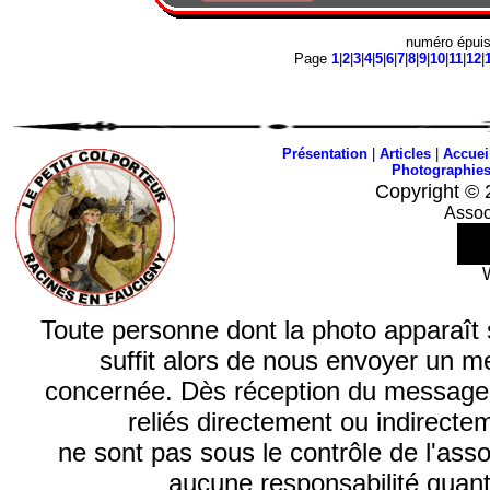
numéro épui
Page
1
|
2
|
3
|
4
|
5
|
6
|
7
|
8
|
9
|
10
|
11
|
12
|
Présentation
|
Articles
|
Accuei
Photographie
Copyright © 
Assoc
Toute personne dont la photo apparaît sur
suffit alors de nous envoyer un m
concernée. Dès réception du message, n
reliés directement ou indirecte
ne sont pas sous le contrôle de l'ass
aucune responsabilité quant