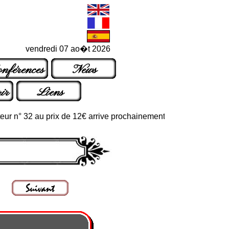
vendredi 07 ao�t 2026
nférences
News
ir
Liens
° 32 au prix de 12€ arrive prochainement dans les points de vente