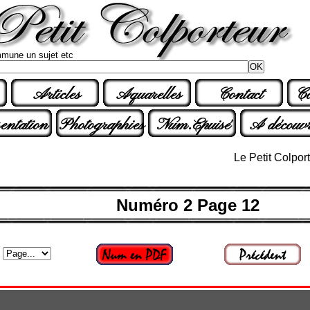
mune un sujet etc
Articles
Aquarelles
Contact
Co
entation
Photographies
Num.Epuisé
A découvr
Le Petit Colporteur n
Numéro 2 Page 12