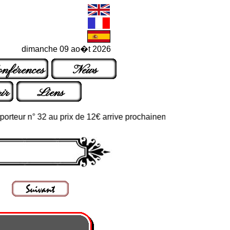
dimanche 09 ao�t 2026
nférences
News
ir
Liens
ur n° 32 au prix de 12€ arrive prochainement dans les points de v