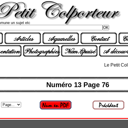
mune un sujet etc
Articles
Aquarelles
Contact
Co
entation
Photographies
Num.Epuisé
A découvr
Le Petit Colporte
Numéro 13 Page 76