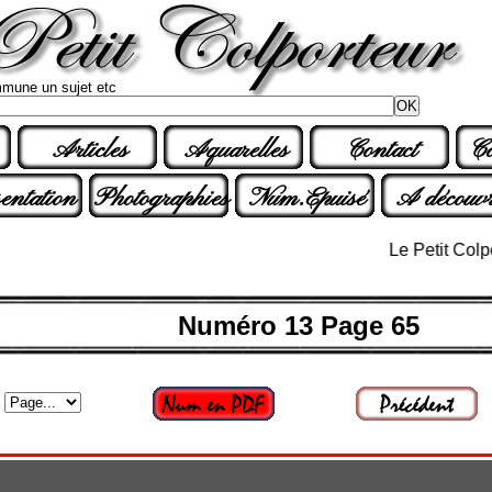
mune un sujet etc
Articles
Aquarelles
Contact
Co
entation
Photographies
Num.Epuisé
A découvr
Le Petit Colporteur
Numéro 13 Page 65