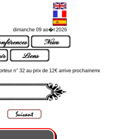
dimanche 09 ao�t 2026
nférences
News
ir
Liens
 n° 32 au prix de 12€ arrive prochainement dans les points de ve