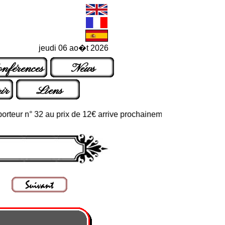
jeudi 06 ao�t 2026
nférences
News
ir
Liens
r n° 32 au prix de 12€ arrive prochainement dans les points de ve