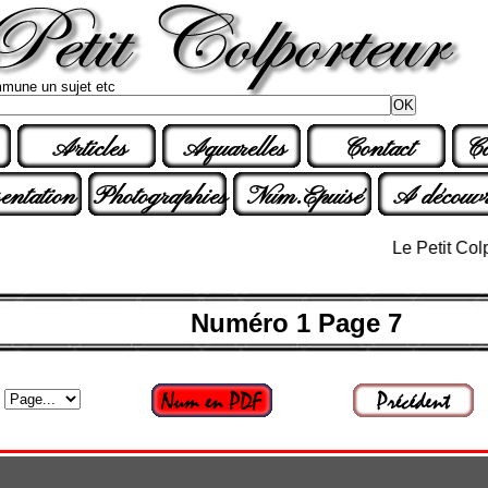
mune un sujet etc
Articles
Aquarelles
Contact
Co
entation
Photographies
Num.Epuisé
A découvr
Le Petit Colporteu
Numéro 1 Page 7