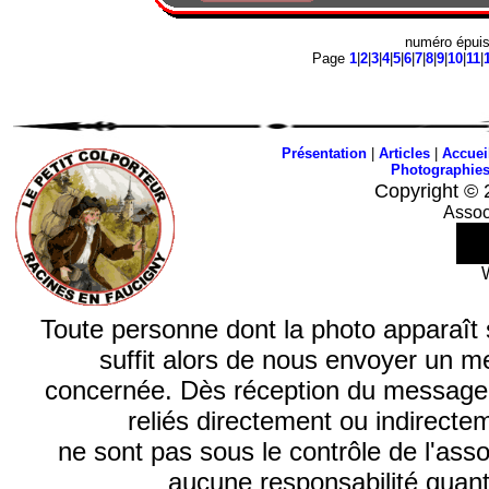
numéro épui
Page
1
|
2
|
3
|
4
|
5
|
6
|
7
|
8
|
9
|
10
|
11
|
Présentation
|
Articles
|
Accuei
Photographie
Copyright © 
Assoc
Toute personne dont la photo apparaît sur
suffit alors de nous envoyer un m
concernée. Dès réception du message, n
reliés directement ou indirecte
ne sont pas sous le contrôle de l'ass
aucune responsabilité quant