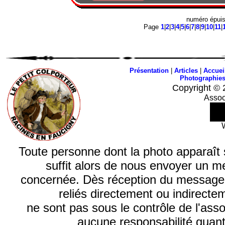
numéro épui
Page
1
|
2
|
3
|
4
|
5
|
6
|
7
|
8
|
9
|
10
|
11
|
Présentation
|
Articles
|
Accuei
Photographie
Copyright © 
Assoc
Toute personne dont la photo apparaît sur
suffit alors de nous envoyer un m
concernée. Dès réception du message, n
reliés directement ou indirecte
ne sont pas sous le contrôle de l'ass
aucune responsabilité quant