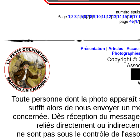
numéro épui
Page
1
|
2
|
3
|
4
|
5
|
6
|
7
|
8
|
9
|
10
|
11
|
12
|
13
|
14
|
15
|
16
|
17
|
page
46
|
47
|
Présentation
|
Articles
|
Accuei
Photographie
Copyright © 
Assoc
Toute personne dont la photo apparaît sur
suffit alors de nous envoyer un m
concernée. Dès réception du message, n
reliés directement ou indirecte
ne sont pas sous le contrôle de l'ass