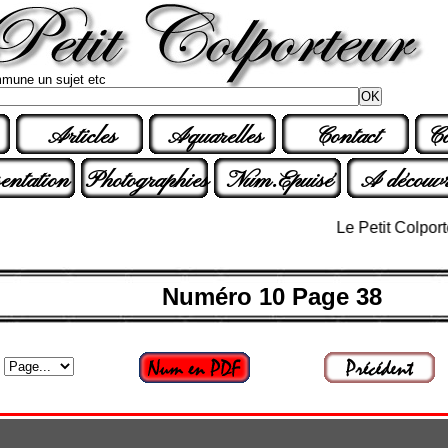
mune un sujet etc
Articles
Aquarelles
Contact
Co
entation
Photographies
Num.Epuisé
A découvr
Le Petit Colporteur n
Numéro 10 Page 38