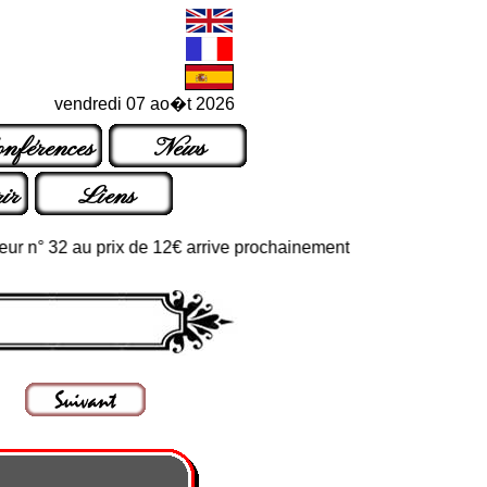
vendredi 07 ao�t 2026
nférences
News
ir
Liens
° 32 au prix de 12€ arrive prochainement dans les points de vente