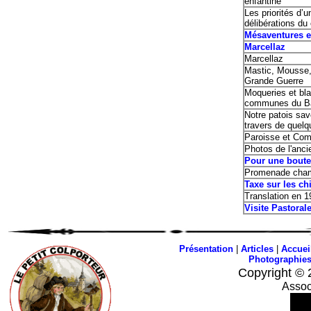
enfantine
Les priorités d’
délibérations du
Mésaventure
Marcellaz
Marcellaz
Mastic, Mousse,
Grande Guerre
Moqueries et bl
communes du B
Notre patois sav
travers de quelq
Paroisse et Co
Photos de l'anci
Pour une boute
Promenade cham
Taxe sur les ch
Translation en 1
Visite Pastoral
Présentation
|
Articles
|
Accuei
Photographie
Copyright © 
Assoc