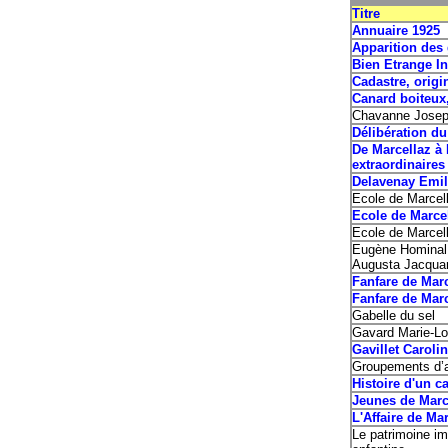
Titre
Annuaire 1925
Apparition des
Bien Etrange In
Cadastre, origi
Canard boiteux,
Chavanne Joseph
Délibération du
De Marcellaz à
extraordinaires
Delavenay Emile
Ecole de Marcel
Ecole de Marcel
Ecole de Marcel
Eugène Hominal 
Augusta Jacqua
Fanfare de Marc
Fanfare de Marc
Gabelle du sel
Gavard Marie-Lo
Gavillet Caroli
Groupements d’a
Histoire d'un ca
Jeunes de Marc
L'Affaire de Ma
Le patrimoine im