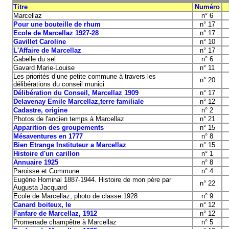
Titre
Numéro
Marcellaz
n° 6
Pour une bouteille de rhum
n° 17
Ecole de Marcellaz 1927-28
n° 17
Gavillet Caroline
n° 10
L'Affaire de Marcellaz
n° 17
Gabelle du sel
n° 6
Gavard Marie-Louise
n° 11
Les priorités d’une petite commune à travers les
n° 20
délibérations du conseil munici
Délibération du Conseil, Marcellaz 1909
n° 17
Delavenay Emile Marcellaz,terre familiale
n° 12
Cadastre, origine
n° 2
Photos de l'ancien temps à Marcellaz
n° 21
Apparition des groupements
n° 15
Mésaventures en 1777
n° 8
Bien Etrange Instituteur a Marcellaz
n° 15
Histoire d'un carillon
n° 1
Annuaire 1925
n° 8
Paroisse et Commune
n° 4
Eugène Hominal 1887-1944. Histoire de mon père par
n° 22
Augusta Jacquard
Ecole de Marcellaz, photo de classe 1928
n° 9
Canard boiteux, le
n° 12
Fanfare de Marcellaz, 1912
n° 12
Promenade champêtre à Marcellaz
n° 5