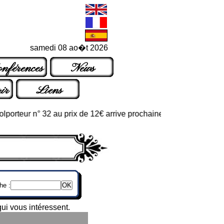
samedi 08 ao�t 2026
nférences
News
ir
Liens
rteur n° 32 au prix de 12€ arrive prochainement dans les points d
he :
ui vous intéressent.