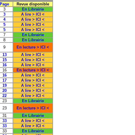
Page
Revue disponible
3
En Librairie
3
A lire > ICI <
4
A lire > ICI <
5
A lire > ICI <
5
A lire > ICI <
7
En Librairie
8
En Librairie
9
En lecture > ICI <
13
A lire > ICI <
15
A lire > ICI <
16
A lire > ICI <
16
En lecture > ICI <
16
A lire > ICI <
17
A lire > ICI <
19
A lire > ICI <
20
A lire > ICI <
22
A lire > ICI <
23
En Librairie
23
En lecture > ICI <
31
En Librairie
33
A lire > ICI <
33
A lire > ICI <
33
En Librairie