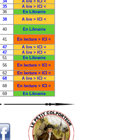
34
A lire > ICI <
35
A lire > ICI <
36
En Librairie
38
A lire > ICI <
40
En Librairie
41
En lecture > ICI <
47
A lire > ICI <
47
A lire > ICI <
51
En Librairie
56
En lecture > ICI <
62
En lecture > ICI <
68
A lire > ICI <
68
En lecture > ICI <
69
En Librairie