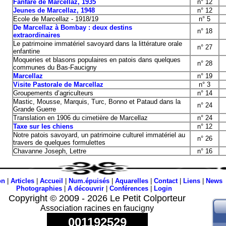
Fanfare de Marcellaz, 1935
n° 12
Jeunes de Marcellaz, 1948
n° 12
Ecole de Marcellaz - 1918/19
n° 5
De Marcellaz à Bombay : deux destins
n° 18
extraordinaires
Le patrimoine immatériel savoyard dans la littérature orale
n° 27
enfantine
Moqueries et blasons populaires en patois dans quelques
n° 28
communes du Bas-Faucigny
Marcellaz
n° 19
Visite Pastorale de Marcellaz
n° 3
Groupements d’agriculteurs
n° 14
Mastic, Mousse, Marquis, Turc, Bonno et Pataud dans la
n° 24
Grande Guerre
Translation en 1906 du cimetière de Marcellaz
n° 24
Taxe sur les chiens
n° 12
Notre patois savoyard, un patrimoine culturel immatériel au
n° 26
travers de quelques formulettes
Chavanne Joseph, Lettre
n° 16
on
|
Articles
|
Accueil
|
Num.épuisés
|
Aquarelles
|
Contact
|
Liens
|
News
Photographies
|
A découvrir
|
Conférences
|
Login
Copyright © 2009 - 2026 Le Petit Colporteur
Association racines en faucigny
001192529