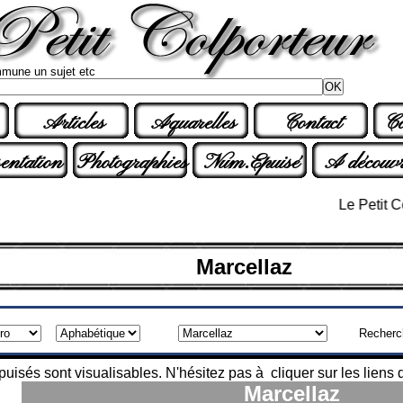
mune un sujet etc
Articles
Aquarelles
Contact
Co
entation
Photographies
Num.Epuisé
A découvr
Le Petit Colpo
Marcellaz
Recherc
isés sont visualisables. N'hésitez pas à cliquer sur les liens q
Marcellaz