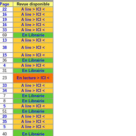
Page
Revue disponible
22
A lire > ICI <
16
A lire > ICI <
19
A lire > ICI <
16
A lire > ICI <
33
A lire > ICI <
69
En Librairie
13
A lire > ICI <
38
A lire > ICI <
15
A lire > ICI <
36
En Librairie
4
A lire > ICI <
31
En Librairie
23
En lecture > ICI <
33
A lire > ICI <
34
A lire > ICI <
7
En Librairie
8
En Librairie
5
A lire > ICI <
51
En Librairie
20
A lire > ICI <
35
A lire > ICI <
5
A lire > ICI <
40
En Librairie