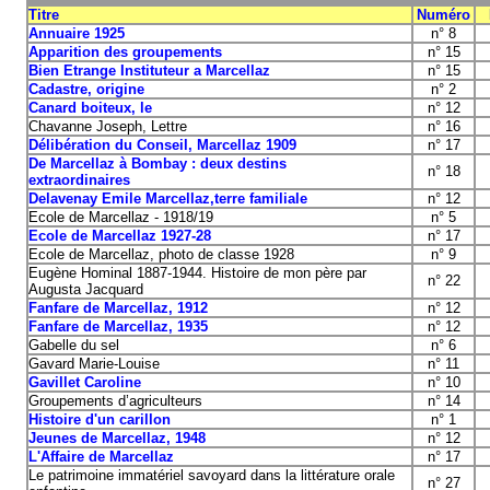
Titre
Numéro
Annuaire 1925
n° 8
Apparition des groupements
n° 15
Bien Etrange Instituteur a Marcellaz
n° 15
Cadastre, origine
n° 2
Canard boiteux, le
n° 12
Chavanne Joseph, Lettre
n° 16
Délibération du Conseil, Marcellaz 1909
n° 17
De Marcellaz à Bombay : deux destins
n° 18
extraordinaires
Delavenay Emile Marcellaz,terre familiale
n° 12
Ecole de Marcellaz - 1918/19
n° 5
Ecole de Marcellaz 1927-28
n° 17
Ecole de Marcellaz, photo de classe 1928
n° 9
Eugène Hominal 1887-1944. Histoire de mon père par
n° 22
Augusta Jacquard
Fanfare de Marcellaz, 1912
n° 12
Fanfare de Marcellaz, 1935
n° 12
Gabelle du sel
n° 6
Gavard Marie-Louise
n° 11
Gavillet Caroline
n° 10
Groupements d’agriculteurs
n° 14
Histoire d'un carillon
n° 1
Jeunes de Marcellaz, 1948
n° 12
L'Affaire de Marcellaz
n° 17
Le patrimoine immatériel savoyard dans la littérature orale
n° 27