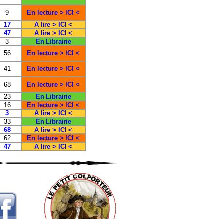
9
En lecture > ICI <
17
A lire > ICI <
47
A lire > ICI <
3
En Librairie
56
En lecture > ICI <
41
En lecture > ICI <
68
En lecture > ICI <
23
En Librairie
16
En lecture > ICI <
3
A lire > ICI <
33
En Librairie
68
A lire > ICI <
62
En lecture > ICI <
47
A lire > ICI <