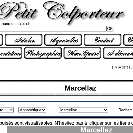
mune un sujet etc
Articles
Aquarelles
Contact
Co
entation
Photographies
Num.Epuisé
A découvr
Le Petit Colp
Marcellaz
Recherc
isés sont visualisables. N'hésitez pas à cliquer sur les liens q
Marcellaz