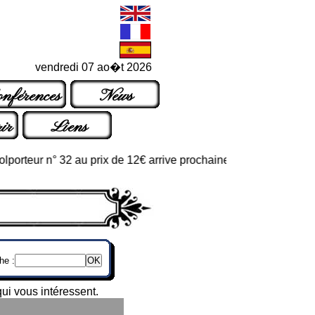
vendredi 07 ao�t 2026
nférences
News
ir
Liens
orteur n° 32 au prix de 12€ arrive prochainement dans les points 
he :
ui vous intéressent.