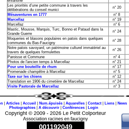
enfantine
Les priorités d’une petite commune à travers les
n° 20
délibérations du conseil munici
Mésaventures en 1777
n° 8
Marcellaz
n° 19
Marcellaz
n° 6
Mastic, Mousse, Marquis, Turc, Bonno et Pataud dans la
n° 24
Grande Guerre
Moqueries et blasons populaires en patois dans quelques
n° 28
communes du Bas-Faucigny
Notre patois savoyard, un patrimoine culturel immatériel au
n° 26
travers de quelques formulettes
Paroisse et Commune
n° 4
Photos de l'ancien temps à Marcellaz
n° 21
Pour une bouteille de rhum
n° 17
Promenade champêtre à Marcellaz
n° 5
Taxe sur les chiens
n° 12
Translation en 1906 du cimetière de Marcellaz
n° 24
Visite Pastorale de Marcellaz
n° 3
on
|
Articles
|
Accueil
|
Num.épuisés
|
Aquarelles
|
Contact
|
Liens
|
News
Photographies
|
A découvrir
|
Conférences
|
Login
Copyright © 2009 - 2026 Le Petit Colporteur
Association racines en faucigny
001192049